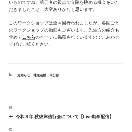
いものですね。第三者の視点で寺院を眺める機会をいた
だきましたこと、大変ありがたく思います。
このワークショップは全４回行われましたが、各回ごと
のワークショップの動画もございます。先生方の紹介も
含めて
こちら
のページに掲載されていますので、あわせ
てぜひご覧ください。
カ
お知らせ
、
地域活動
、
未分類
テ
ゴ
リ
ー
投
前
前
稿
の
令和３年 秋彼岸信行会について【Live動画配信】
ナ
投
稿
ビ
次
次