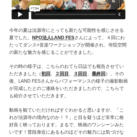
今年の夏は法源寺にとっても新たな可能性を感じさせる
夏でした。
NPO法人LAND FES
さんによって、４回にわ
たってダンス×音楽ワークショップが開催され、寺院空間
の新たな魅力を感じることができました。
その時の様子は、こちらのおてら日誌でも報告させてい
ただきました（
初回
、
２回目
、
３回目
、
最終回
）。その
後、LAND FESさんからパフォーマンスの様子の撮影動画
が完成したとのご連絡をいただきましたので、こちらで
も紹介させていただきます。
動画を観ていただければすぐわかると思いますが、「こ
れが法源寺の境内なのか！？」と目を疑うほど非常に格
好良く映っております。まるで、映画のワンシーンみた
いです！普段身近にあるものほどその魅力には気づけな