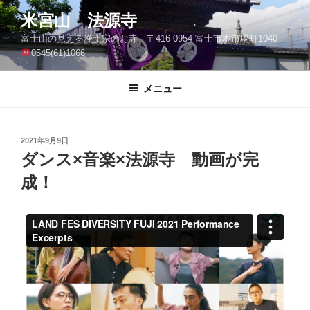
コ
米宮山 法源寺
ン
富士山の見える浄土宗のお寺 〒416-0954 富士市本市場町1040
テ
0545(61)1066
ン
ツ
メニュー
へ
ス
キ
ッ
投
2021年9月9日
稿
ダンス×音楽×法源寺 動画が完
プ
日:
成！