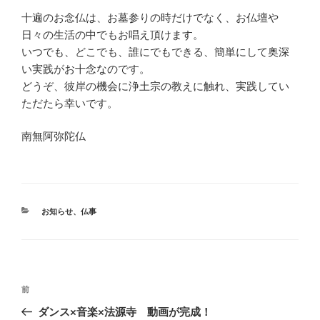
十遍のお念仏は、お墓参りの時だけでなく、お仏壇や
日々の生活の中でもお唱え頂けます。
いつでも、どこでも、誰にでもできる、簡単にして奥深
い実践がお十念なのです。
どうぞ、彼岸の機会に浄土宗の教えに触れ、実践してい
ただたら幸いです。
南無阿弥陀仏
カ
お知らせ
、
仏事
テ
ゴ
リ
ー
投
前
前
稿
の
ダンス×音楽×法源寺 動画が完成！