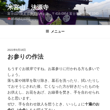
コ
米宮山 法源寺
ン
富士山の見える浄土宗のお寺 〒416-0954 富士市本市場町1040
テ
0545(61)1066
ン
ツ
メニュー
へ
ス
キ
ッ
投
2021年9月18日
稿
お参りの作法
プ
日:
もうすぐお彼岸ですね。お墓参りに行かれる方も多いで
しょう。
落ち葉や雑草を取り除き、墓石を洗ったり、拭いたりし
ておそうじされた後、亡くなった方が好きだったものを
お供えし、お花をあげ、お線香を焚き、手を合わせられ
ると思います。
ぜひ、手を合わせ故人を想うとき、いっしょに
十遍のお
念仏（十念）
をお唱え下さい。