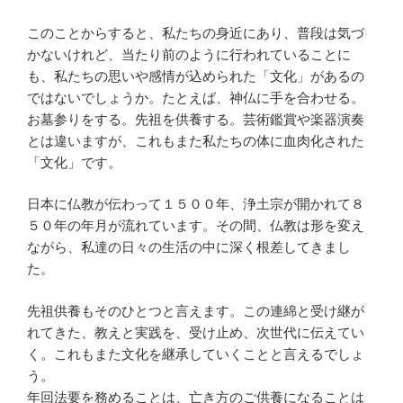
このことからすると、私たちの身近にあり、普段は気づ
かないけれど、当たり前のように行われていることに
も、私たちの思いや感情が込められた「文化」があるの
ではないでしょうか。たとえば、神仏に手を合わせる。
お墓参りをする。先祖を供養する。芸術鑑賞や楽器演奏
とは違いますが、これもまた私たちの体に血肉化された
「文化」です。
日本に仏教が伝わって１５００年、浄土宗が開かれて８
５０年の年月が流れています。その間、仏教は形を変え
ながら、私達の日々の生活の中に深く根差してきまし
た。
先祖供養もそのひとつと言えます。この連綿と受け継が
れてきた、教えと実践を、受け止め、次世代に伝えてい
く。これもまた文化を継承していくことと言えるでしょ
う。
年回法要を務めることは、亡き方のご供養になることは