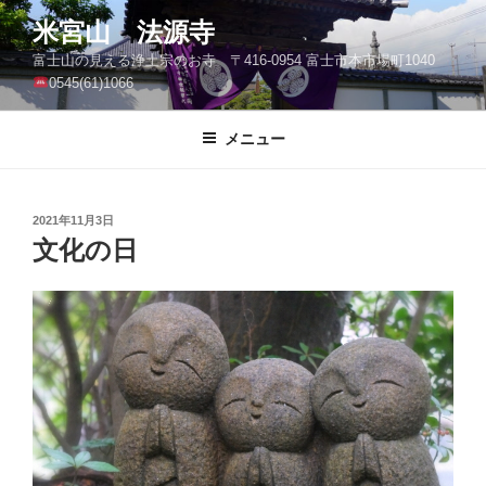
コ
米宮山 法源寺
ン
富士山の見える浄土宗のお寺 〒416-0954 富士市本市場町1040
テ
0545(61)1066
ン
ツ
メニュー
へ
ス
キ
ッ
投
2021年11月3日
稿
文化の日
プ
日: