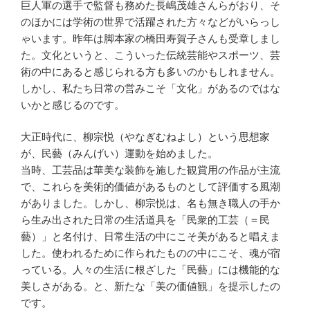
巨人軍の選手で監督も務めた長嶋茂雄さんらがおり、そ
のほかには学術の世界で活躍された方々などがいらっし
ゃいます。昨年は脚本家の橋田寿賀子さんも受章しまし
た。文化というと、こういった伝統芸能やスポーツ、芸
術の中にあると感じられる方も多いのかもしれません。
しかし、私たち日常の営みこそ「文化」があるのではな
いかと感じるのです。
大正時代に、柳宗悦（やなぎむねよし）という思想家
が、民藝（みんげい）運動を始めました。
当時、工芸品は華美な装飾を施した観賞用の作品が主流
で、これらを美術的価値があるものとして評価する風潮
がありました。しかし、柳宗悦は、名も無き職人の手か
ら生み出された日常の生活道具を「民衆的工芸（＝民
藝）」と名付け、日常生活の中にこそ美があると唱えま
した。使われるために作られたものの中にこそ、魂が宿
っている。人々の生活に根ざした「民藝」には機能的な
美しさがある。と、新たな「美の価値観」を提示したの
です。