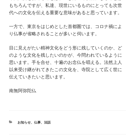
もちろんですが、私達、現世にいるものにとっても次世
代への文化を伝える重要な意味があると思っています。
一方で、東京をはじめとした首都圏では、コロナ禍によ
り仏事が省略されることが多いと伺います。
目に見えがたい精神文化をどう形に残していくのか、ど
のような文化を残したいのかが、今問われているように
思います。手を合せ、十遍のお念仏を唱える。法然上人
以来受け継がれてきたこの文化を、寺院として広く世に
伝えていきたいと思います。
南無阿弥陀仏
カ
お知らせ
、
仏事
、
法話
テ
ゴ