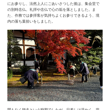
にお参りし、法然上人にごあいさつした後は、集会堂で
の別時念仏。礼拝や念仏で心の垢を落としました。ま
た、作務では参拝客が気持ちよくお参りできるよう、境
内の落ち葉拾いをしました。
間もなく師走という時期でしたが、日差しは温かく、堂