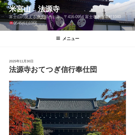
コ
米宮山 法源寺
ン
富士山の見える浄土宗のお寺 〒416-0954 富士市本市場町1040
テ
0545(61)1066
ン
ツ
メニュー
へ
ス
キ
ッ
投
2025年11月30日
稿
法源寺おてつぎ信行奉仕団
プ
日: