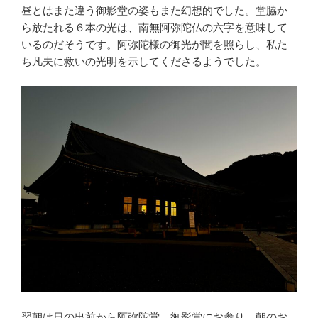
昼とはまた違う御影堂の姿もまた幻想的でした。堂脇か
ら放たれる６本の光は、南無阿弥陀仏の六字を意味して
いるのだそうです。阿弥陀様の御光が闇を照らし、私た
ち凡夫に救いの光明を示してくださるようでした。
翌朝は日の出前から阿弥陀堂、御影堂にお参り、朝のお