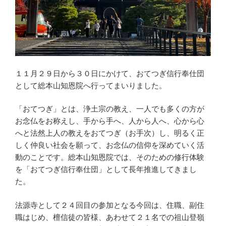
１１月２９日から３０日にかけて、おてつぎ信行奉仕団
として総本山知恩院へ行ってまいりました。
「おてつぎ」とは、浄土宗の教え、一人でも多くの方が
お念仏をお称えし、手から手へ、人から人へ、心から心
へと法然上人の教えをおてつぎ（お手次）し、明るく正
しく仲良い社会を願って、お念仏の信仰を深めていく活
動のことです。総本山知恩院では、そのための修行体験
を「おてつぎ信行奉仕団」として長年推進してきまし
た。
法源寺として２４回目の参加となる今回は、住職、副住
職はじめ、檀信徒の皆様、あわせて２１名での祖山登嶺