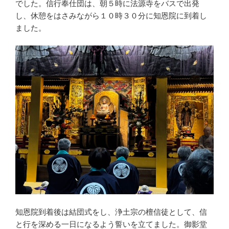
でした。信行奉仕団は、朝５時に法源寺をバスで出発
し、休憩をはさみながら１０時３０分に知恩院に到着し
ました。
知恩院到着後は結団式をし、浄土宗の檀信徒として、信
と行を深める一日になるよう誓いを立てました。御影堂