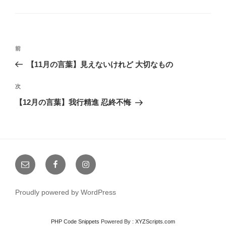
テ
ゴ
リ
ー
投
前
前
稿
の
【11月の言葉】見えないけれど 大切なもの
ナ
投
稿
ビ
次
次
の
ゲ
【12月の言葉】我行精進 忍終不悔
投
ー
稿
シ
ョ
メ
Facebook
Instagram
ン
ー
ル
Proudly powered by WordPress
PHP Code Snippets
Powered By :
XYZScripts.com