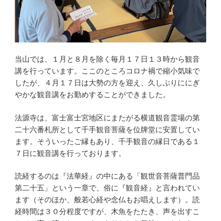
当山では、１月と８月を除く毎月１７日１３時から観音
講を行っています。ここのところコロナ禍で縮小気味で
したが、４月１７日は大勢の方を迎え、久しぶりににぎ
やかな観音講をお勤めすることができました。
法源寺は、富士富士宮地区にまたがる横道観音霊場の第
二十六番札所として千手観音菩薩を位牌堂に安置してい
ます。そういったご縁もあり、千手観音の縁日である１
７日に観音講を行っております。
読経するのは『法華経』の中にある「観世音菩薩普門品
第二十五」という一章で、俗に『観音経』と言われてい
ます（そのほか、般若心経や念仏もお唱えします）。読
経時間は３０分程度ですが、木魚をたたき、声を出すこ