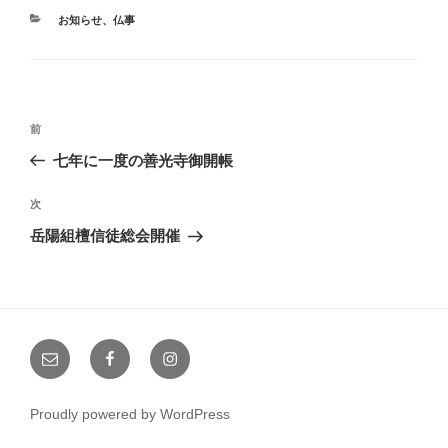
カ
お知らせ
、
仏事
テ
ゴ
リ
ー
投
前
前
稿
の
七年に一度の善光寺御開帳
ナ
投
稿
ビ
次
次
の
ゲ
岳陽組檀信徒総会開催
投
ー
稿
シ
ョ
メ
Facebook
Instagram
ン
ー
ル
Proudly powered by WordPress