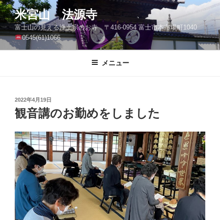
コ
米宮山 法源寺
ン
富士山の見える浄土宗のお寺 〒416-0954 富士市本市場町1040
テ
0545(61)1066
ン
ツ
メニュー
へ
ス
キ
ッ
投
2022年4月19日
稿
観音講のお勤めをしました
プ
日: