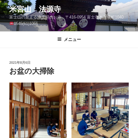
コ
米宮山 法源寺
ン
富士山の見える浄土宗のお寺 〒416-0954 富士市本市場町1040
テ
0545(61)1066
ン
ツ
メニュー
へ
ス
キ
ッ
投
2021年8月6日
稿
お盆の大掃除
プ
日: