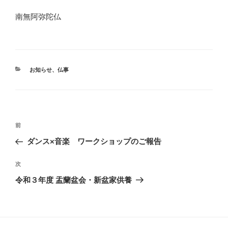
南無阿弥陀仏
カ
お知らせ
、
仏事
テ
ゴ
リ
ー
投
前
前
稿
の
ダンス×音楽 ワークショップのご報告
ナ
投
稿
ビ
次
次
の
ゲ
令和３年度 盂蘭盆会・新盆家供養
投
ー
稿
シ
ョ